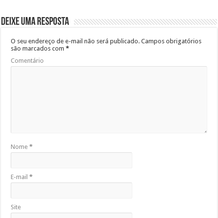
o
p
o
p
Deixe uma resposta
k
O seu endereço de e-mail não será publicado.
Campos obrigatórios
são marcados com
*
Comentário
Nome
*
E-mail
*
Site