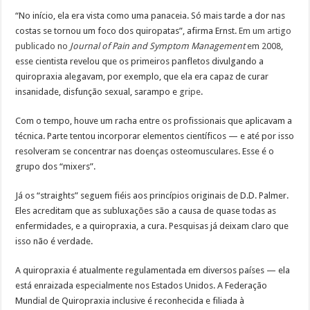
“No início, ela era vista como uma panaceia. Só mais tarde a dor nas
costas se tornou um foco dos quiropatas”, afirma Ernst.
Em um artigo
publicado no
Journal of Pain and Symptom Management
em 2008
,
esse cientista revelou que os primeiros panfletos divulgando a
quiropraxia alegavam, por exemplo, que ela era capaz de curar
insanidade, disfunção sexual, sarampo e
gripe
.
Com o tempo, houve um racha entre os profissionais que aplicavam a
técnica. Parte tentou incorporar elementos científicos — e até por isso
resolveram se concentrar nas doenças osteomusculares. Esse é o
grupo dos “mixers”.
Já os “straights” seguem fiéis aos princípios originais de D.D. Palmer.
Eles acreditam que as subluxações são a causa de quase todas as
enfermidades, e a quiropraxia, a cura. Pesquisas já deixam claro que
isso não é verdade.
A quiropraxia é atualmente regulamentada em diversos países — ela
está enraizada especialmente nos Estados Unidos. A Federação
Mundial de Quiropraxia inclusive é reconhecida e filiada à