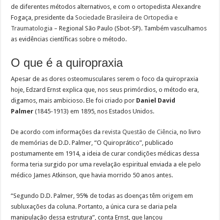
de diferentes métodos alternativos, e com o ortopedista Alexandre
Fogaça, presidente da
Sociedade Brasileira de Ortopedia e
Traumatologia
– Regional São Paulo (Sbot-SP). Também vasculhamos
as evidências científicas sobre o método.
O que é a quiropraxia
Apesar de as dores osteomusculares serem o foco da quiropraxia
hoje, Edzard Ernst explica que, nos seus primórdios, o método era,
digamos, mais ambicioso. Ele foi criado por
Daniel David
Palmer
(1845-1913) em 1895, nos Estados Unidos.
De acordo com informações da
revista Questão de Ciência
, no livro
de memórias de D.D. Palmer, “O Quiroprático”, publicado
postumamente em 1914, a ideia de curar condições médicas dessa
forma teria surgido por uma revelação espiritual enviada a ele pelo
médico James Atkinson, que havia morrido 50 anos antes.
“Segundo D.D. Palmer, 95% de todas as doenças têm origem em
subluxações da coluna. Portanto, a única cura se daria pela
manipulação dessa estrutura”, conta Ernst, que lançou