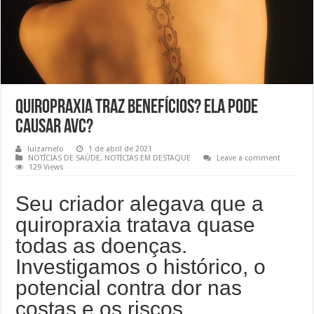
Quiropraxia traz benefícios? Ela pode
causar AVC?
luizamelo
1 de abril de 2021
NOTÍCIAS DE SAÚDE
,
NOTÍCIAS EM DESTAQUE
Leave a comment
129 Views
Seu criador alegava que a
quiropraxia tratava quase
todas as doenças.
Investigamos o histórico, o
potencial contra dor nas
costas e os riscos