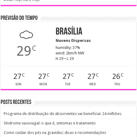
PREVISÃO DO TEMPO
Brasília
Nuvens Dispersas
29
C
humidity: 37%
wind: 2km/h NW
H 29 • L 29
27
27
27
27
26
C
C
C
C
C
SUN
MON
TUE
WED
THU
Posts recentes
Programa de distribuição de absorventes vai beneficiar 24 milhões.
Síndrome vasovagal: o que é, sintomas e tratamento
Como cuidar dos pés na gravidez: dicas e recomendações