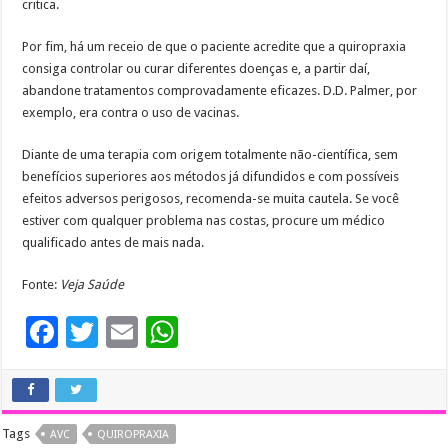
critica.
Por fim, há um receio de que o paciente acredite que a quiropraxia
consiga controlar ou curar diferentes doenças e, a partir daí,
abandone tratamentos comprovadamente eficazes. D.D. Palmer, por
exemplo, era contra o uso de vacinas.
Diante de uma terapia com origem totalmente não-científica, sem
benefícios superiores aos métodos já difundidos e com possíveis
efeitos adversos perigosos, recomenda-se muita cautela. Se você
estiver com qualquer problema nas costas, procure um médico
qualificado antes de mais nada.
Fonte:
Veja Saúde
F
T
E
W
ac
wi
m
h
e
tt
ai
at
b
er
l
sA
Tags
AVC
QUIROPRAXIA