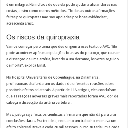
é um milagre. Há indícios de que ela pode ajudar a aliviar dores nas
costas, assim como outros métodos. “Todas as outras afirmações
feitas por quiropatas não são apoiadas por boas evidências”,
acrescenta Ernst.
Os riscos da quiropraxia
Vamos começar pelo tema que deu origem a esse texto: o AVC. “Ele
pode acontecer após manipulações bruscas do pescoço, que causam
a dissecção de uma artéria, levando a um derrame, às vezes seguido
de morte”, explica Ernst.
No Hospital Universitário de Copenhague, na Dinamarca,
profissionais chafurdaram os dados de diferentes revisões sobre
possíveis efeitos colaterais. A partir de 118 artigos, eles concluíram
que as reações adversas graves mais reportadas foram AVC, dor de
cabeça e dissecção da artéria vertebral.
Mas, justiça seja feita, os cientistas afirmaram que não dá para tirar
conclusões claras. Pra ter ideia, enquanto um trabalho estimava um
efeito colateral grave a cada 20 mil sessões, outro sugeria um a cada