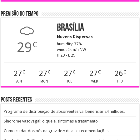
PREVISÃO DO TEMPO
Brasília
Nuvens Dispersas
29
C
humidity: 37%
wind: 2km/h NW
H 29 • L 29
27
27
27
27
26
C
C
C
C
C
SUN
MON
TUE
WED
THU
Posts recentes
Programa de distribuição de absorventes vai beneficiar 24 milhões.
Síndrome vasovagal: o que é, sintomas e tratamento
Como cuidar dos pés na gravidez: dicas e recomendações