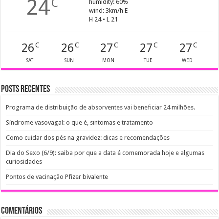
24
C
humidity: 60%
wind: 3km/h E
H 24 • L 21
26
26
27
27
27
C
C
C
C
C
SAT
SUN
MON
TUE
WED
Posts recentes
Programa de distribuição de absorventes vai beneficiar 24 milhões.
Síndrome vasovagal: o que é, sintomas e tratamento
Como cuidar dos pés na gravidez: dicas e recomendações
Dia do Sexo (6/9): saiba por que a data é comemorada hoje e algumas
curiosidades
Pontos de vacinação Pfizer bivalente
Comentários