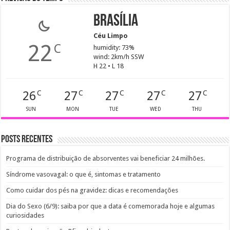
Brasília
Céu Limpo
22
C
humidity: 73%
wind: 2km/h SSW
H 22 • L 18
26
27
27
27
27
C
C
C
C
C
SUN
MON
TUE
WED
THU
Posts recentes
Programa de distribuição de absorventes vai beneficiar 24 milhões.
Síndrome vasovagal: o que é, sintomas e tratamento
Como cuidar dos pés na gravidez: dicas e recomendações
Dia do Sexo (6/9): saiba por que a data é comemorada hoje e algumas
curiosidades