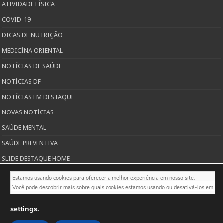
ATIVIDADE FÍSICA
COVID-19
DICAS DE NUTRIÇÃO
MEDICÍNA ORIENTAL
NOTÍCIAS DE SAÚDE
NOTÍCIAS DF
NOTÍCIAS EM DESTAQUE
NOVAS NOTÍCIAS
SAÚDE MENTAL
SAÚDE PREVENTIVA
SLIDE DESTAQUE HOME
TODAS AS PUBLICAÇÕES SOBRE SAÚDE
Estamos usando cookies para oferecer a melhor experiência em nosso site.

Você pode descobrir mais sobre quais cookies estamos usando ou desativá-los em
settings
.
Desenvolvido por
Capital Propaganda