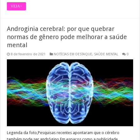
VEJA+
Androginia cerebral: por que quebrar
normas de gênero pode melhorar a saúde
mental
8 de fevereiro de 2021
NOTÍCIAS EM DESTAQUE
,
SAÚDE MENTAL
0
Legenda da foto,Pesquisas recentes apontaram que o cérebro
também pode ser andrógino Em espaços como a publicidade,