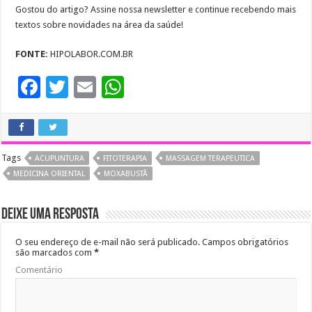
Gostou do artigo? Assine nossa newsletter e continue recebendo mais
textos sobre novidades na área da saúde!
FONTE:
HIPOLABOR.COM.BR
F
T
E
W
ac
wi
m
h
e
tt
ai
at
b
er
l
sA
Tags
ACUPUNTURA
FITOTERAPIA
MASSAGEM TERAPEUTICA
o
p
MEDICINA ORIENTAL
MOXABUSTÃ
o
p
Deixe uma resposta
k
O seu endereço de e-mail não será publicado.
Campos obrigatórios
são marcados com
*
Comentário