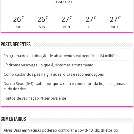
H 24 • L 21
26
26
27
27
27
C
C
C
C
C
SAT
SUN
MON
TUE
WED
Posts recentes
Programa de distribuição de absorventes vai beneficiar 24 milhões.
Síndrome vasovagal: o que é, sintomas e tratamento
Como cuidar dos pés na gravidez: dicas e recomendações
Dia do Sexo (6/9): saiba por que a data é comemorada hoje e algumas
curiosidades
Pontos de vacinação Pfizer bivalente
Comentários
Alves Dias
em
Vacinas poderão controlar a covid-19, diz diretor do