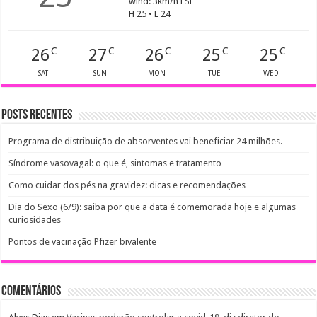
wind: 3km/h ESE
H 25 • L 24
26
27
26
25
25
C
C
C
C
C
SAT
SUN
MON
TUE
WED
Posts recentes
Programa de distribuição de absorventes vai beneficiar 24 milhões.
Síndrome vasovagal: o que é, sintomas e tratamento
Como cuidar dos pés na gravidez: dicas e recomendações
Dia do Sexo (6/9): saiba por que a data é comemorada hoje e algumas
curiosidades
Pontos de vacinação Pfizer bivalente
Comentários