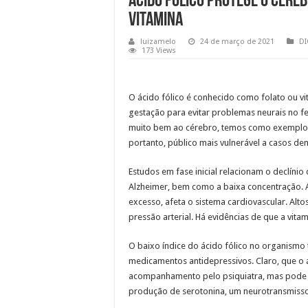
Ácido fólico protege o cére
vitamina
luizamelo
24 de março de 2021
DI
173 Views
O ácido fólico é conhecido como folato ou vi
gestação para evitar problemas neurais no fe
muito bem ao cérebro, temos como exemplos o
portanto, público mais vulnerável a casos d
Estudos em fase inicial relacionam o declínio
Alzheimer, bem como a baixa concentração. 
excesso, afeta o sistema cardiovascular. Alt
pressão arterial. Há evidências de que a vita
O baixo índice do ácido fólico no organism
medicamentos antidepressivos. Claro, que o á
acompanhamento pelo psiquiatra, mas pode s
produção de serotonina, um neurotransmiss