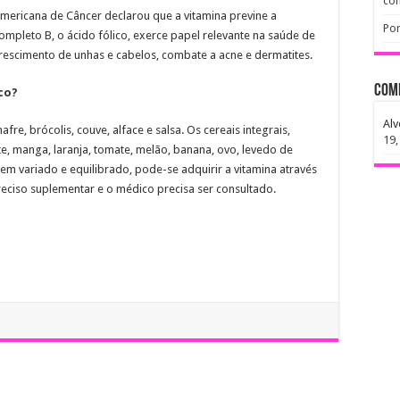
co
mericana de Câncer declarou que a vitamina previne a
Pon
mpleto B, o ácido fólico, exerce papel relevante na saúde de
 crescimento de unhas e cabelos, combate a acne e dermatites.
Com
ico?
Alv
fre, brócolis, couve, alface e salsa. Os cereais integrais,
19,
te, manga, laranja, tomate, melão, banana, ovo, levedo de
m variado e equilibrado, pode-se adquirir a vitamina através
reciso suplementar e o médico precisa ser consultado.