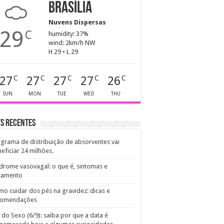
Brasília
Nuvens Dispersas
29
C
humidity: 37%
wind: 2km/h NW
H 29 • L 29
27
27
27
27
26
C
C
C
C
C
SUN
MON
TUE
WED
THU
s recentes
grama de distribuição de absorventes vai
eficiar 24 milhões.
drome vasovagal: o que é, sintomas e
atamento
o cuidar dos pés na gravidez: dicas e
comendações
 do Sexo (6/9): saiba por que a data é