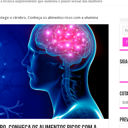
 técnica surpreendente que aumenta o prazer sexual das mulheres
rotege o cérebro. Conheça os alimentos ricos com a vitamina
SIGA
COTA
Dól
PREV