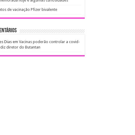
memorada hoje e algumas curiosidades
tos de vacinação Pfizer bivalente
entários
es Dias
em
Vacinas poderão controlar a covid-
 diz diretor do Butantan