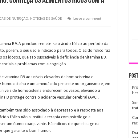
bro. Conheça os alimentos ricos com a
CAS DE NUTRIÇÃO
,
NOTÍCIAS DE SAÚDE
Leave a comment
tamina B9. A princípio remete-se o ácido fólico ao período da
to, porém, o seu uso é indicado para todos. O ácido fólico faz
s idosos, que são suscetíveis à deficiência de vitamina B9,
emenciais e problemas com a cognição.
Post
 de vitamina B9 aos níveis elevados de homocisteína e
A homocisteína é um aminoácido presente no organismo e, em
Pro
os níveis de homocisteína endurecem os vasos, elevando a
ben
mina B protege contra o acidente vascular cerebral (AVC).
Sín
tr
o também tem sido associado à depressão e à resposta aos
cido fólico não substitui a terapia com psicólogo e
Com
re
er um ótimo coadjuvante. Há indícios de que ele age na
or que garante o bom humor.
Dia