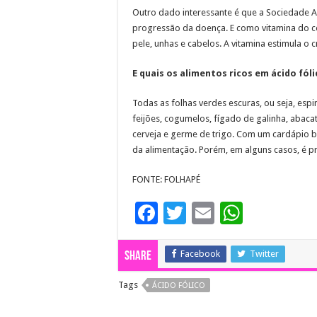
Outro dado interessante é que a Sociedade A
progressão da doença. E como vitamina do co
pele, unhas e cabelos. A vitamina estimula o
E quais os alimentos ricos em ácido fól
Todas as folhas verdes escuras, ou seja, espina
feijões, cogumelos, fígado de galinha, abaca
cerveja e germe de trigo. Com um cardápio be
da alimentação. Porém, em alguns casos, é p
FONTE: FOLHAPÉ
F
T
E
W
ac
wi
m
h
e
tt
ai
at
Facebook
Twitter
Share
b
er
l
sA
Tags
ÁCIDO FÓLICO
o
p