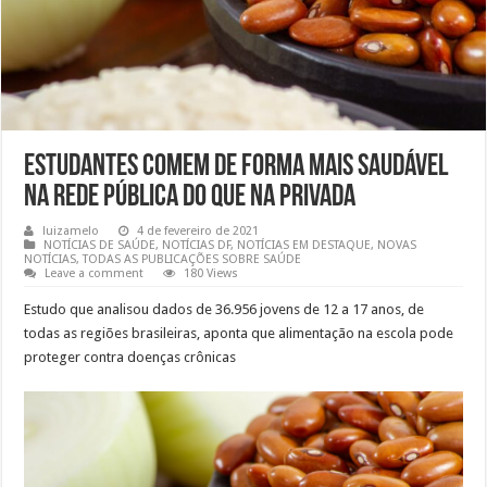
Estudantes comem de forma mais saudável
na rede pública do que na privada
luizamelo
4 de fevereiro de 2021
NOTÍCIAS DE SAÚDE
,
NOTÍCIAS DF
,
NOTÍCIAS EM DESTAQUE
,
NOVAS
NOTÍCIAS
,
TODAS AS PUBLICAÇÕES SOBRE SAÚDE
Leave a comment
180 Views
Estudo que analisou dados de 36.956 jovens de 12 a 17 anos, de
todas as regiões brasileiras, aponta que alimentação na escola pode
proteger contra doenças crônicas