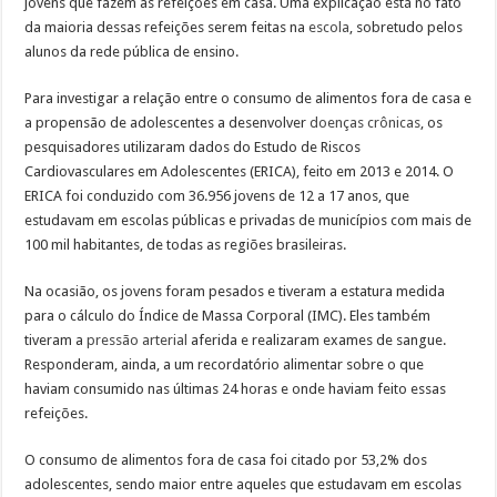
jovens que fazem as refeições em casa. Uma explicação está no fato
da maioria dessas refeições serem feitas na
escola
, sobretudo pelos
alunos da rede pública de ensino.
Para investigar a relação entre o consumo de alimentos fora de casa e
a propensão de adolescentes a desenvolver
doenças crônicas
, os
pesquisadores utilizaram dados do Estudo de Riscos
Cardiovasculares em Adolescentes (ERICA), feito em 2013 e 2014. O
ERICA foi conduzido com 36.956 jovens de 12 a 17 anos, que
estudavam em escolas públicas e privadas de municípios com mais de
100 mil habitantes, de todas as regiões brasileiras.
Na ocasião, os jovens foram pesados e tiveram a estatura medida
para o cálculo do Índice de Massa Corporal (IMC). Eles também
tiveram a
pressão arterial
aferida e realizaram exames de sangue.
Responderam, ainda, a um recordatório alimentar sobre o que
haviam consumido nas últimas 24 horas e onde haviam feito essas
refeições.
O consumo de alimentos fora de casa foi citado por 53,2% dos
adolescentes, sendo maior entre aqueles que estudavam em escolas