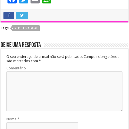
ac
wi
m
h
e
tt
ai
at
b
er
l
sA
Tags
REDE ESTADUAL
o
p
o
p
Deixe uma resposta
k
O seu endereço de e-mail não será publicado.
Campos obrigatórios
são marcados com
*
Comentário
Nome
*