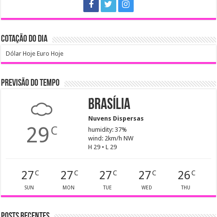
COTAÇÃO DO DIA
Dólar Hoje
Euro Hoje
PREVISÃO DO TEMPO
Brasília
Nuvens Dispersas
29
C
humidity: 37%
wind: 2km/h NW
H 29 • L 29
27
27
27
27
26
C
C
C
C
C
SUN
MON
TUE
WED
THU
Posts recentes