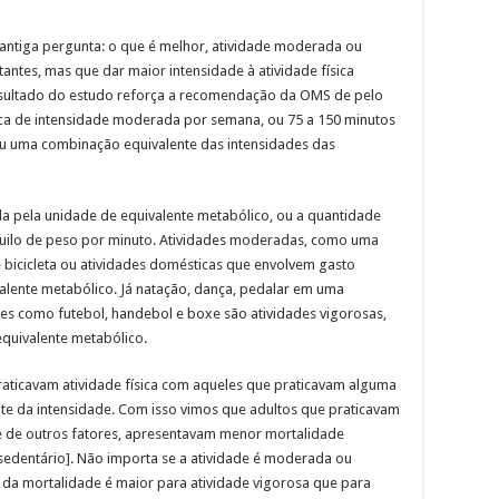
ntiga pergunta: o que é melhor, atividade moderada ou
ntes, mas que dar maior intensidade à atividade física
esultado do estudo reforça a recomendação da OMS de pelo
ica de intensidade moderada por semana, ou 75 a 150 minutos
 ou uma combinação equivalente das intensidades das
da pela unidade de equivalente metabólico, ou a quantidade
quilo de peso por minuto. Atividades moderadas, como uma
bicicleta ou atividades domésticas que envolvem gasto
valente metabólico. Já natação, dança, pedalar em uma
rtes como futebol, handebol e boxe são atividades vigorosas,
quivalente metabólico.
aticavam atividade física com aqueles que praticavam alguma
te da intensidade. Com isso vimos que adultos que praticavam
e e de outros fatores, apresentavam menor mortalidade
dentário]. Não importa se a atividade é moderada ou
da mortalidade é maior para atividade vigorosa que para