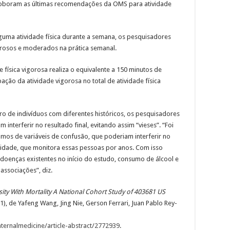
roboram as últimas recomendações da OMS para atividade
guma atividade física durante a semana, os pesquisadores
orosos e moderados na prática semanal.
 física vigorosa realiza o equivalente a 150 minutos de
ção da atividade vigorosa no total de atividade física
o de indivíduos com diferentes históricos, os pesquisadores
 interferir no resultado final, evitando assim “vieses”. “Foi
mos de variáveis de confusão, que poderiam interferir no
vidade, que monitora essas pessoas por anos. Com isso
doenças existentes no início do estudo, consumo de álcool e
associações”, diz.
nsity With Mortality A National Cohort Study of 403681 US
, de Yafeng Wang, Jing Nie, Gerson Ferrari, Juan Pablo Rey-
ternalmedicine/article-abstract/2772939
.