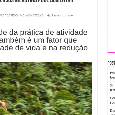
ntensos na rotina pode aumentar
IVIDADE FÍSICA
,
NOVAS NOTÍCIAS
Leave a comment
e da prática de atividade
 também é um fator que
dade de vida e na redução
Post
Pro
ben
Sín
tr
Com
re
Dia