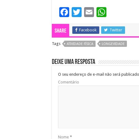
F
T
E
W
ac
wi
m
h
e
tt
ai
at
Facebook
Twitter
Share
b
er
l
sA
Tags
ATIVIDADE FÍSICA
LONGEVIDADE
o
p
o
p
Deixe uma resposta
k
O seu endereço de e-mail não será publicado
Comentário
Nome
*