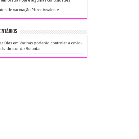
memorada hoje e algumas curiosidades
tos de vacinação Pfizer bivalente
entários
es Dias
em
Vacinas poderão controlar a covid-
 diz diretor do Butantan