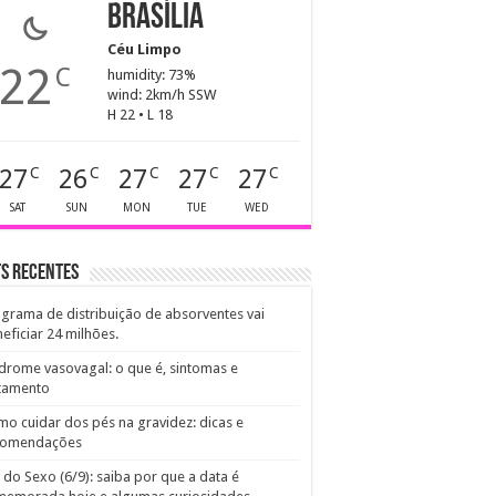
Brasília
Céu Limpo
22
C
humidity: 73%
wind: 2km/h SSW
H 22 • L 18
27
26
27
27
27
C
C
C
C
C
SAT
SUN
MON
TUE
WED
s recentes
grama de distribuição de absorventes vai
eficiar 24 milhões.
drome vasovagal: o que é, sintomas e
atamento
o cuidar dos pés na gravidez: dicas e
comendações
 do Sexo (6/9): saiba por que a data é