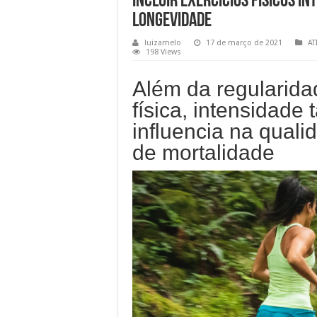
Incluir exercícios físicos i
longevidade
luizamelo
17 de março de 2021
AT
198 Views
Além da regularidad
física, intensidade
influencia na quali
de mortalidade