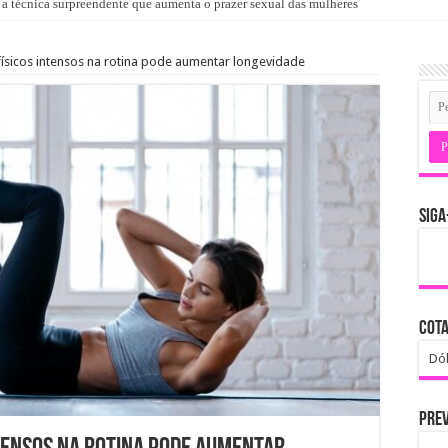
 técnica surpreendente que aumenta o prazer sexual das mulheres
lvar vidas ao diminuir níveis de álcool no sangue
 físicos intensos na rotina pode aumentar longevidade
SIGA
COTA
Dól
PREV