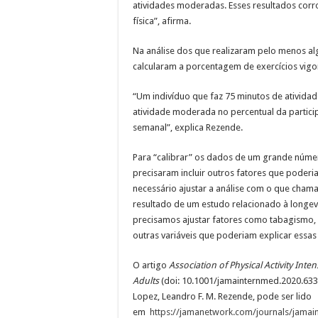
atividades moderadas. Esses resultados cor
física”, afirma.
Na análise dos que realizaram pelo menos al
calcularam a porcentagem de exercícios vig
“Um indivíduo que faz 75 minutos de atividade
atividade moderada no percentual da participa
semanal”, explica Rezende.
Para “calibrar” os dados de um grande númer
precisaram incluir outros fatores que poderiam
necessário ajustar a análise com o que chama
resultado de um estudo relacionado à longe
precisamos ajustar fatores como tabagismo, 
outras variáveis que poderiam explicar essas 
O artigo
Association of Physical Activity Inte
Adults
(doi: 10.1001/jamainternmed.2020.6331)
Lopez, Leandro F. M. Rezende, pode ser lido
em
https://jamanetwork.com/journals/jamain