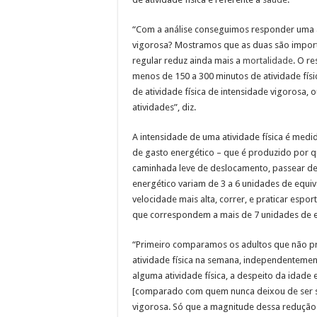
“Com a análise conseguimos responder uma a
vigorosa? Mostramos que as duas são importa
regular reduz ainda mais a
mortalidade
. O r
menos de 150 a 300 minutos de atividade fís
de atividade física de intensidade vigorosa,
atividades”, diz.
A intensidade de uma atividade física é medi
de gasto energético – que é produzido por 
caminhada leve de deslocamento, passear de 
energético variam de 3 a 6 unidades de equi
velocidade mais alta, correr, e praticar espo
que correspondem a mais de 7 unidades de e
“Primeiro comparamos os adultos que não pr
atividade física na semana, independentemen
alguma atividade física, a despeito da idad
[comparado com quem nunca deixou de ser se
vigorosa. Só que a magnitude dessa redução 