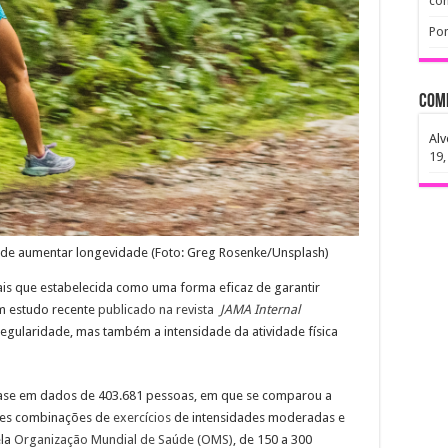
co
Pon
Com
Alv
19,
a pode aumentar longevidade (Foto: Greg Rosenke/Unsplash)
ais que estabelecida como uma forma eficaz de garantir
Um estudo recente
publicado na revista
JAMA Internal
egularidade, mas também a intensidade da atividade física
base em dados de 403.681 pessoas, em que se comparou a
ntes combinações de
exercícios
de intensidades moderadas e
ela
Organização Mundial de Saúde (OMS)
, de 150 a 300