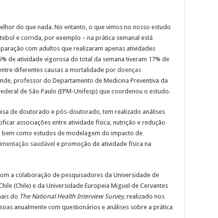
 melhor do que nada. No entanto, o que vimos no nosso estudo
utebol e corrida, por exemplo – na prática semanal está
paração com adultos que realizaram apenas atividades
 de atividade vigorosa do total da semana tiveram 17% de
entre diferentes causas a mortalidade por
doenças
ende, professor do Departamento de Medicina Preventiva da
 Federal de São Paulo (EPM-Unifesp) que coordenou o estudo.
uisa de doutorado e pós-doutorado, tem realizado análises
icar associações entre atividade física, nutrição e redução
er, bem como estudos de modelagem do impacto de
limentação saudável
e promoção de atividade física na
 com a colaboração de pesquisadores da Universidade de
hile (Chile) e da Universidade Europeia Miguel de Cervantes
nais do
The National Health Interview Survey
, realizado nos
oas anualmente com questionários e análises sobre a prática