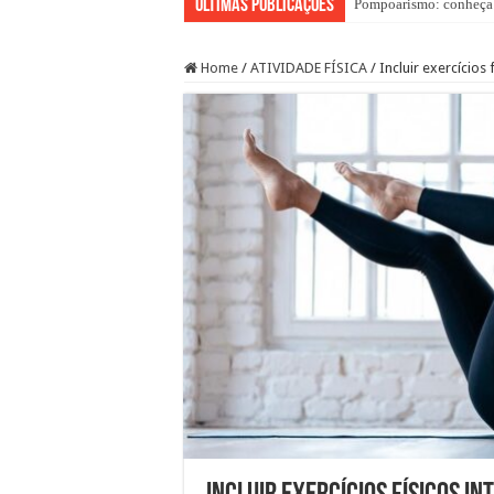
ÚLTIMAS PUBLICAÇÕES
Pompoarismo: conheça a
Método simples pode sa
Home
/
ATIVIDADE FÍSICA
/
Incluir exercícios