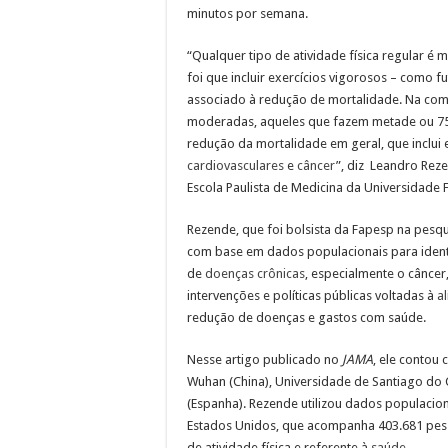
minutos por semana.
“Qualquer tipo de atividade física regular é
foi que incluir exercícios vigorosos – como f
associado à redução de mortalidade. Na com
moderadas, aqueles que fazem metade ou 75%
redução da mortalidade em geral, que inclui 
cardiovasculares
e
câncer
”, diz Leandro Rez
Escola Paulista de Medicina da Universidade
Rezende, que foi bolsista da Fapesp na pesq
com base em dados populacionais para identif
de
doenças crônicas
, especialmente o cânc
intervenções e políticas públicas voltadas à
a
redução de doenças e gastos com saúde.
Nesse artigo publicado no
JAMA
, ele contou
Wuhan (China), Universidade de Santiago do C
(Espanha). Rezende utilizou dados populacio
Estados Unidos, que acompanha 403.681 pess
de atividade física e referente à
saúde
.