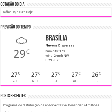
COTAÇÃO DO DIA
Dólar Hoje
Euro Hoje
PREVISÃO DO TEMPO
Brasília
Nuvens Dispersas
29
C
humidity: 37%
wind: 2km/h NW
H 29 • L 29
27
27
27
27
26
C
C
C
C
C
SUN
MON
TUE
WED
THU
Posts recentes
Programa de distribuição de absorventes vai beneficiar 24 milhões.