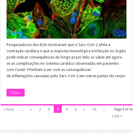
Pesquisadores dos EUA mostraram que o Sars-CoV-2 afeta a
contração cardíaca e que a resposta imunológica à infecção no órgão
pode indicar consequências de longo prazo Não se sabia até agora
se as complicações no sistema cardíaco observadas em pacientes
com Covid-19 tinham a ver com as consequências
de inflamações causadas pelo Sars-CoV-2 em outras partes do corpo
…
VEJA+
4
« First
...
«
2
3
5
6
»
10
...
Page 4 of 16
Last »