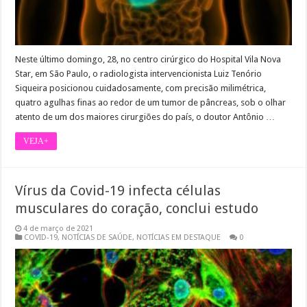
Neste último domingo, 28, no centro cirúrgico do Hospital Vila Nova
Star, em São Paulo, o radiologista intervencionista Luiz Tenório
Siqueira posicionou cuidadosamente, com precisão milimétrica,
quatro agulhas finas ao redor de um tumor de pâncreas, sob o olhar
atento de um dos maiores cirurgiões do país, o doutor Antônio …
VEJA+
Vírus da Covid-19 infecta células
musculares do coração, conclui estudo
4 de março de 2021
COVID-19
,
NOTÍCIAS DE SAÚDE
,
NOTÍCIAS EM DESTAQUE
0