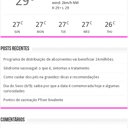
29
wind: 2km/h NW
H 29 • L 29
27
27
27
27
26
C
C
C
C
C
SUN
MON
TUE
WED
THU
Posts recentes
Programa de distribuição de absorventes vai beneficiar 24 milhões.
Síndrome vasovagal: o que é, sintomas e tratamento
Como cuidar dos pés na gravidez: dicas e recomendações
Dia do Sexo (6/9): saiba por que a data é comemorada hoje e algumas
curiosidades
Pontos de vacinação Pfizer bivalente
Comentários