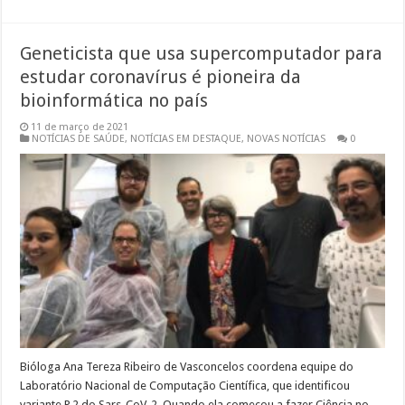
Geneticista que usa supercomputador para
estudar coronavírus é pioneira da
bioinformática no país
11 de março de 2021
NOTÍCIAS DE SAÚDE
,
NOTÍCIAS EM DESTAQUE
,
NOVAS NOTÍCIAS
0
Bióloga Ana Tereza Ribeiro de Vasconcelos coordena equipe do
Laboratório Nacional de Computação Científica, que identificou
variante P.2 do Sars-CoV-2. Quando ela começou a fazer Ciência no